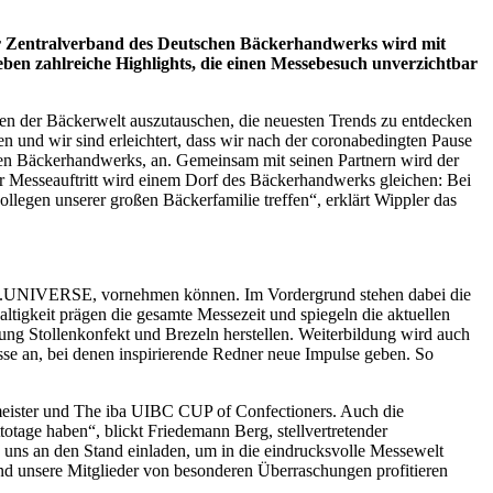
 Der Zentralverband des Deutschen Bäckerhandwerks wird mit
en zahlreiche Highlights, die einen Messebesuch unverzichtbar
iten der Bäckerwelt auszutauschen, die neuesten Trends zu entdecken
 und wir sind erleichtert, dass wir nach der coronabedingten Pause
hen Bäckerhandwerks, an. Gemeinsam mit seinen Partnern wird der
er Messeauftritt wird einem Dorf des Bäckerhandwerks gleichen: Bei
llegen unserer großen Bäckerfamilie treffen“, erklärt Wippler das
em iba.UNIVERSE, vornehmen können. Im Vordergrund stehen dabei die
igkeit prägen die gesamte Messezeit und spiegeln die aktuellen
g Stollenkonfekt und Brezeln herstellen. Weiterbildung wird auch
e an, bei denen inspirierende Redner neue Impulse geben. So
meister und The iba UIBC CUP of Confectioners. Auch die
age haben“, blickt Friedemann Berg, stellvertretender
 uns an den Stand einladen, um in die eindrucksvolle Messewelt
d unsere Mitglieder von besonderen Überraschungen profitieren