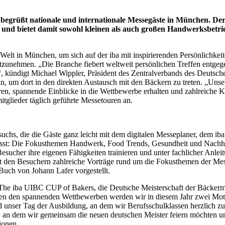
und begrüßt nationale und internationale Messegäste in München.
nd bietet damit sowohl kleinen als auch großen Handwerksbetrieb
 Welt in München, um sich auf der iba mit inspirierenden Persönlichke
unehmen. „Die Branche fiebert weltweit persönlichen Treffen entgegen
, kündigt Michael Wippler, Präsident des Zentralverbands des Deutsc
in, um dort in den direkten Austausch mit den Bäckern zu treten. „Uns
en, spannende Einblicke in die Wettbewerbe erhalten und zahlreiche Ko
tglieder täglich geführte Messetouren an.
ebesuchs, die die Gäste ganz leicht mit dem digitalen Messeplaner, d
ässt: Die Fokusthemen Handwerk, Food Trends, Gesundheit und Nachhalt
er ihre eigenen Fähigkeiten trainieren und unter fachlicher Anleitun
den Besuchern zahlreiche Vorträge rund um die Fokusthemen der Mess
Buch von Johann Lafer vorgestellt.
 The iba UIBC CUP of Bakers, die Deutsche Meisterschaft der Bäcker
n den spannenden Wettbewerben werden wir in diesem Jahr zwei Mottot
 unser Tag der Ausbildung, an dem wir Berufsschulklassen herzlich zu
, an dem wir gemeinsam die neuen deutschen Meister feiern möchten un
ionen.