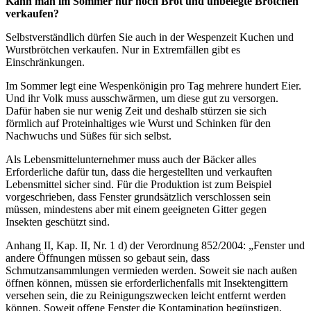
Kann man im Sommer nur noch Brot und unbelegte Brötchen
verkaufen?
Selbstverständlich dürfen Sie auch in der Wespenzeit Kuchen und
Wurstbrötchen verkaufen. Nur in Extremfällen gibt es
Einschränkungen.
Im Sommer legt eine Wespenkönigin pro Tag mehrere hundert Eier.
Und ihr Volk muss ausschwärmen, um diese gut zu versorgen.
Dafür haben sie nur wenig Zeit und deshalb stürzen sie sich
förmlich auf Proteinhaltiges wie Wurst und Schinken für den
Nachwuchs und Süßes für sich selbst.
Als Lebensmittelunternehmer muss auch der Bäcker alles
Erforderliche dafür tun, dass die hergestellten und verkauften
Lebensmittel sicher sind. Für die Produktion ist zum Beispiel
vorgeschrieben, dass Fenster grundsätzlich verschlossen sein
müssen, mindestens aber mit einem geeigneten Gitter gegen
Insekten geschützt sind.
Anhang II, Kap. II, Nr. 1 d) der Verordnung 852/2004: „Fenster und
andere Öffnungen müssen so gebaut sein, dass
Schmutzansammlungen vermieden werden. Soweit sie nach außen
öffnen können, müssen sie erforderlichenfalls mit Insektengittern
versehen sein, die zu Reinigungszwecken leicht entfernt werden
können. Soweit offene Fenster die Kontamination begünstigen,