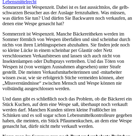
Lebensmittelrecht
Sommerzeit ist Wespenzeit. Dabei ist es fast aussichtslos, die gelb-
schwarzen Besucher aus der Auslage fernzuhalten. Was müssen,
was dürfen Sie tun? Und dürfen Sie Backwaren noch verkaufen, an
denen eine Wespe genascht hat?
Sommerzeit ist Wespenzeit. Manche Bäckereitheken werden im
Sommer förmlich von Wespen überfallen und sind scheinbar durch
nichts von ihren Lieblingsspeisen abzuhalten. Sie finden jede noch
so kleine Lücke in einem scheinbar per Glastür oder Netz
verschlossenen Verkaufstresen und lassen sich auch nicht von
Insektenlampen oder Duftsprays vertreiben. Und das Töten von
Wespen ist (von wenigen Ausnahmen abgesehen) unter Strafe
gestellt. Die meisten Verkaufsmitarbeiterinnen und -mitarbeiter
wissen zwar, wie sie erfolgreich Stiche vermeiden können, aber
„Missverständnisse“ zwischen Mensch und Wespe können nie
vollständig ausgeschlossen werden.
Und dann gibt es schließlich noch das Problem, ob die Bäckerei ein
Stück Kuchen, auf dem eine Wespe saß, überhaupt noch verkauft
werden darf. Manchen Kunden stören kleine Fraßlöcher im
Schinken und es soll sogar schon Lebensmittelkontrolleure gegeben
haben, die meinten, ein Stück Pflaumenkuchen, an dem eine Wespe
genascht hat, dürfe nicht mehr verkauft werden.