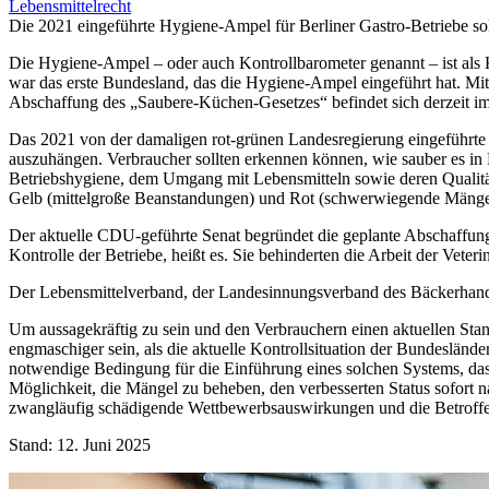
Lebensmittelrecht
Die 2021 eingeführte Hygiene-Ampel für Berliner Gastro-Betriebe so
Die Hygiene-Ampel – oder auch Kontrollbarometer genannt – ist als K
war das erste Bundesland, das die Hygiene-Ampel eingeführt hat. Mit 
Abschaffung des „Saubere-Küchen-Gesetzes“ befindet sich derzeit i
Das 2021 von der damaligen rot-grünen Landesregierung eingeführte G
auszuhängen. Verbraucher sollten erkennen können, wie sauber es in R
Betriebshygiene, dem Umgang mit Lebensmitteln sowie deren Qualitä
Gelb (mittelgroße Beanstandungen) und Rot (schwerwiegende Mängel
Der aktuelle CDU-geführte Senat begründet die geplante Abschaffun
Kontrolle der Betriebe, heißt es. Sie behinderten die Arbeit der Veteri
Der Lebensmittelverband, der Landesinnungsverband des Bäckerhand
Um aussagekräftig zu sein und den Verbrauchern einen aktuellen Sta
engmaschiger sein, als die aktuelle Kontrollsituation der Bundeslände
notwendige Bedingung für die Einführung eines solchen Systems, das
Möglichkeit, die Mängel zu beheben, den verbesserten Status sofort 
zwangläufig schädigende Wettbewerbsauswirkungen und die Betroffen
Stand: 12. Juni 2025