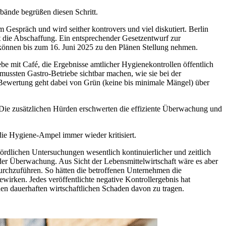
bände begrüßen diesen Schritt.
Gespräch und wird seither kontrovers und viel diskutiert. Berlin
nt die Abschaffung. Ein entsprechender Gesetzentwurf zur
können bis zum 16. Juni 2025 zu den Plänen Stellung nehmen.
e mit Café, die Ergebnisse amtlicher Hygienekontrollen öffentlich
mussten Gastro-Betriebe sichtbar machen, wie sie bei der
Bewertung geht dabei von Grün (keine bis minimale Mängel) über
Die zusätzlichen Hürden erschwerten die effiziente Überwachung und
die Hygiene-Ampel immer wieder kritisiert.
rdlichen Untersuchungen wesentlich kontinuierlicher und zeitlich
en der Überwachung. Aus Sicht der Lebensmittelwirtschaft wäre es aber
urchzuführen. So hätten die betroffenen Unternehmen die
irken. Jedes veröffentlichte negative Kontrollergebnis hat
en dauerhaften wirtschaftlichen Schaden davon zu tragen.