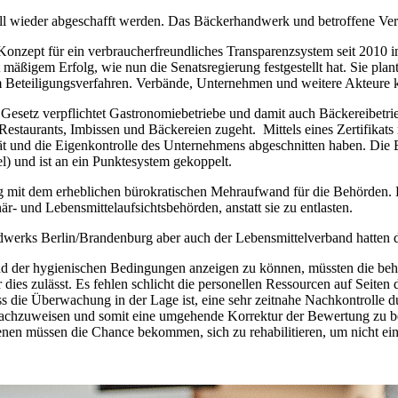
ll wieder abgeschafft werden. Das Bäckerhandwerk und betroffene Ver
onzept für ein verbraucherfreundliches Transparenzsystem seit 2010 im 
mäßigem Erfolg, wie nun die Senatsregierung festgestellt hat. Sie pla
m Beteiligungsverfahren. Verbände, Unternehmen und weitere Akteure 
esetz verpflichtet Gastronomiebetriebe und damit auch Bäckereibetrieb
estaurants, Imbissen und Bäckereien zugeht. Mittels eines Zertifikats 
t und die Eigenkontrolle des Unternehmens abgeschnitten haben. Die 
) und ist an ein Punktesystem gekoppelt.
g mit dem erheblichen bürokratischen Mehraufwand für die Behörden. 
när- und Lebensmittelaufsichtsbehörden, anstatt sie zu entlasten.
werks Berlin/Brandenburg aber auch der Lebensmittelverband hatten 
nd der hygienischen Bedingungen anzeigen zu können, müssten die behö
r dies zulässt. Es fehlen schlicht die personellen Ressourcen auf Seit
s die Überwachung in der Lage ist, eine sehr zeitnahe Nachkontrolle d
nachzuweisen und somit eine umgehende Korrektur der Bewertung zu bew
en müssen die Chance bekommen, sich zu rehabilitieren, um nicht ein