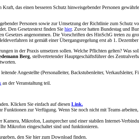
n Kraft, das einen besseren Schutz hinweisgebender Personen gewährleis
sgebender Personen sowie zur Umsetzung der Richtlinie zum Schutz vo
et. Den Gesetzestext finden Sie
hier
. Zuvor hatten Bundestag und Bu
 Gesetzes angenommen. Die Vorschriften des HinSchG treten zu großen
r Meldeverfahren ist gemäß einer Übergangsregelung erst ab 1. Dezemb
erungen in der Praxis umsetzen sollen. Welche Pflichten gelten? Was so
iedemann Berg
, stellvertretender Hauptgeschäftsführer des Zentralv
ntworten.
itende Angestellte (Personalleiter, Backstubenleiter, Verkaufsleiter, Fi
k
an der Veranstaltung teil.
den. Klicken Sie einfach auf diesen
Link
.
Funktionen zur Verfügung. Wenn Sie noch nicht mit Teams arbeiten, er
er Kamera, Mikrofon, Lautsprecher und einer stabilen Internet-Verbin
 Ihr Mikrofon eingeschaltet sind und funktionieren.
egeben, den Sie hier zum Download finden.