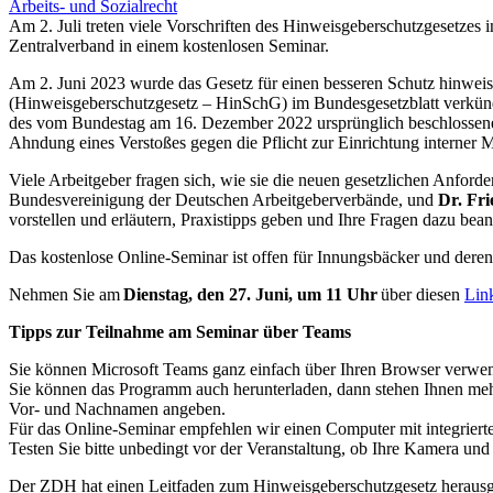
Arbeits- und Sozialrecht
Am 2. Juli treten viele Vorschriften des Hinweisgeberschutzgesetzes i
Zentralverband in einem kostenlosen Seminar.
Am 2. Juni 2023 wurde das Gesetz für einen besseren Schutz hinwei
(Hinweisgeberschutzgesetz – HinSchG) im Bundesgesetzblatt verkünd
des vom Bundestag am 16. Dezember 2022 ursprünglich beschlossenen
Ahndung eines Verstoßes gegen die Pflicht zur Einrichtung interne
Viele Arbeitgeber fragen sich, wie sie die neuen gesetzlichen Anford
Bundesvereinigung der Deutschen Arbeitgeberverbände, und
Dr. Fr
vorstellen und erläutern, Praxistipps geben und Ihre Fragen dazu bea
Das kostenlose Online-Seminar ist offen für Innungsbäcker und deren le
Nehmen Sie am
Dienstag, den 27. Juni, um 11 Uhr
über diesen
Lin
Tipps zur Teilnahme am Seminar über Teams
Sie können Microsoft Teams ganz einfach über Ihren Browser verwen
Sie können das Programm auch herunterladen, dann stehen Ihnen mehr 
Vor- und Nachnamen angeben.
Für das Online-Seminar empfehlen wir einen Computer mit integriert
Testen Sie bitte unbedingt vor der Veranstaltung, ob Ihre Kamera und
Der ZDH hat einen Leitfaden zum Hinweisgeberschutzgesetz herausg