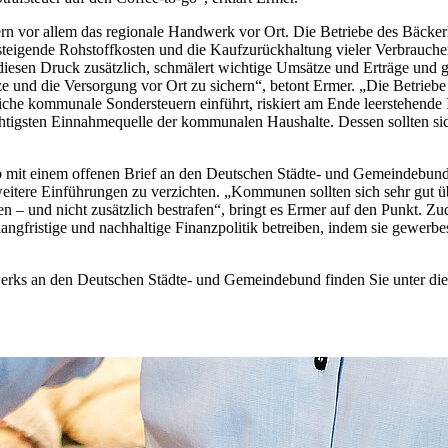
dern vor allem das regionale Handwerk vor Ort. Die Betriebe des Bäcke
, steigende Rohstoffkosten und die Kaufzurückhaltung vieler Verbrauche
iesen Druck zusätzlich, schmälert wichtige Umsätze und Erträge und g
ze und die Versorgung vor Ort zu sichern“, betont Ermer. „Die Betrieb
liche kommunale Sondersteuern einführt, riskiert am Ende leerstehende
ichtigsten Einnahmequelle der kommunalen Haushalte. Dessen sollten 
 mit einem offenen Brief an den Deutschen Städte- und Gemeindebund
 weitere Einführungen zu verzichten. „Kommunen sollten sich sehr gut
en – und nicht zusätzlich bestrafen“, bringt es Ermer auf den Punkt. 
ngfristige und nachhaltige Finanzpolitik betreiben, indem sie gewerbes
erks an den Deutschen Städte- und Gemeindebund finden Sie unter d