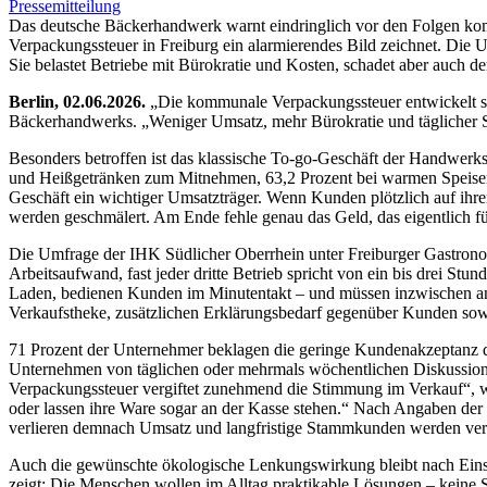
Pressemitteilung
Das deutsche Bäckerhandwerk warnt eindringlich vor den Folgen kom
Verpackungssteuer in Freiburg ein alarmierendes Bild zeichnet. Die 
Sie belastet Betriebe mit Bürokratie und Kosten, schadet aber au
Berlin, 02.06.2026.
„Die kommunale Verpackungssteuer entwickelt si
Bäckerhandwerks. „Weniger Umsatz, mehr Bürokratie und täglicher St
Besonders betroffen ist das klassische To-go-Geschäft der Handwerk
und Heißgetränken zum Mitnehmen, 63,2 Prozent bei warmen Speisen 
Geschäft ein wichtiger Umsatzträger. Wenn Kunden plötzlich auf ihren
werden geschmälert. Am Ende fehle genau das Geld, das eigentlich f
Die Umfrage der IHK Südlicher Oberrhein unter Freiburger Gastrono
Arbeitsaufwand, fast jeder dritte Betrieb spricht von ein bis drei 
Laden, bedienen Kunden im Minutentakt – und müssen inzwischen an 
Verkaufstheke, zusätzlichen Erklärungsbedarf gegenüber Kunden sow
71 Prozent der Unternehmer beklagen die geringe Kundenakzeptanz 
Unternehmen von täglichen oder mehrmals wöchentlichen Diskussion
Verpackungssteuer vergiftet zunehmend die Stimmung im Verkauf“, wa
oder lassen ihre Ware sogar an der Kasse stehen.“ Nach Angaben der
verlieren demnach Umsatz und langfristige Stammkunden werden verp
Auch die gewünschte ökologische Lenkungswirkung bleibt nach Einsc
zeigt: Die Menschen wollen im Alltag praktikable Lösungen – keine St