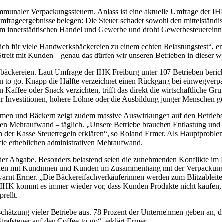
munaler Verpackungssteuern. Anlass ist eine aktuelle Umfrage der I
Umfrageergebnisse belegen: Die Steuer schadet sowohl den mittelständi
ch dem innerstädtischen Handel und Gewerbe und droht Gewerbesteuere
ch für viele Handwerksbäckereien zu einem echten Belastungstest“, er
reit mit Kunden – genau das dürfen wir unseren Betrieben in dieser wi
sbäckereien. Laut Umfrage der IHK Freiburg unter 107 Betrieben beri
to go. Knapp die Hälfte verzeichnet einen Rückgang bei einwegverpac
 Kaffee oder Snack verzichten, trifft das direkt die wirtschaftliche G
ür Investitionen, höhere Löhne oder die Ausbildung junger Menschen g
men und Bäckern zeigt zudem massive Auswirkungen auf den Betriebsal
Stunden Mehraufwand – täglich. „Unsere Betriebe brauchen Entlastung u
der Kasse Steuerregeln erklären“, so Roland Ermer. Als Hauptproblem
ie erheblichen administrativen Mehraufwand.
der Abgabe. Besonders belastend seien die zunehmenden Konflikte im
en mit Kundinnen und Kunden im Zusammenhang mit der Verpackungsste
rnt Ermer. „Die Bäckereifachverkäuferinnen werden zum Blitzableiter 
 IHK kommt es immer wieder vor, dass Kunden Produkte nicht kaufen, 
rellt.
hätzung vieler Betriebe aus. 78 Prozent der Unternehmen geben an, 
rafsteuer auf den Coffee-to-go“, erklärt Ermer.