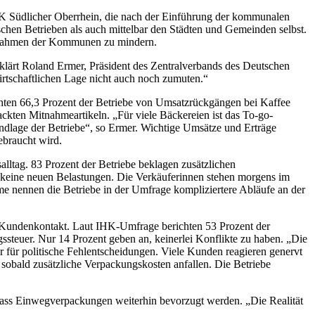
HK Südlicher Oberrhein, die nach der Einführung der kommunalen
schen Betrieben als auch mittelbar den Städten und Gemeinden selbst.
innahmen der Kommunen zu mindern.
klärt Roland Ermer, Präsident des Zentralverbands des Deutschen
rtschaftlichen Lage nicht auch noch zumuten.“
chten 66,3 Prozent der Betriebe von Umsatzrückgängen bei Kaffee
kten Mitnahmeartikeln. „Für viele Bäckereien ist das To-go-
rundlage der Betriebe“, so Ermer. Wichtige Umsätze und Erträge
ebraucht wird.
ltag. 83 Prozent der Betriebe beklagen zusätzlichen
nd keine neuen Belastungen. Die Verkäuferinnen stehen morgens im
e nennen die Betriebe in der Umfrage kompliziertere Abläufe an der
 Kundenkontakt. Laut IHK-Umfrage berichten 53 Prozent der
uer. Nur 14 Prozent geben an, keinerlei Konflikte zu haben. „Die
für politische Fehlentscheidungen. Viele Kunden reagieren genervt
sobald zusätzliche Verpackungskosten anfallen. Die Betriebe
dass Einwegverpackungen weiterhin bevorzugt werden. „Die Realität