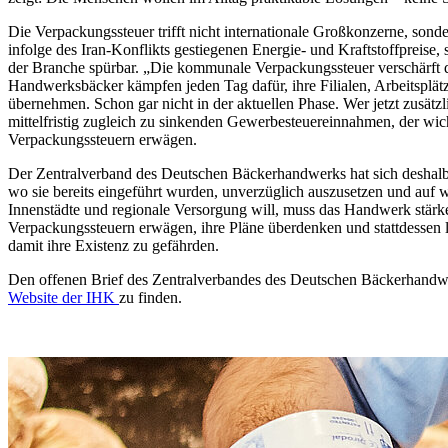
Die Verpackungssteuer trifft nicht internationale Großkonzerne, son
infolge des Iran-Konflikts gestiegenen Energie- und Kraftstoffpreise
der Branche spürbar. „Die kommunale Verpackungssteuer verschärft d
Handwerksbäcker kämpfen jeden Tag dafür, ihre Filialen, Arbeitsplät
übernehmen. Schon gar nicht in der aktuellen Phase. Wer jetzt zusätz
mittelfristig zugleich zu sinkenden Gewerbesteuereinnahmen, der w
Verpackungssteuern erwägen.
Der Zentralverband des Deutschen Bäckerhandwerks hat sich deshalb
wo sie bereits eingeführt wurden, unverzüglich auszusetzen und auf
Innenstädte und regionale Versorgung will, muss das Handwerk stärk
Verpackungssteuern erwägen, ihre Pläne überdenken und stattdessen la
damit ihre Existenz zu gefährden.
Den offenen Brief des Zentralverbandes des Deutschen Bäckerhandw
Website der IHK
zu finden.