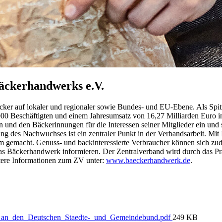
äckerhandwerks e.V.
äcker auf lokaler und regionaler sowie Bundes- und EU-Ebene. Als Spi
00 Beschäftigten und einem Jahresumsatz von 16,27 Milliarden Euro in
nd den Bäckerinnungen für die Interessen seiner Mitglieder ein und s
 des Nachwuchses ist ein zentraler Punkt in der Verbandsarbeit. Mit
 gemacht. Genuss- und backinteressierte Verbraucher können sich zude
 Bäckerhandwerk informieren. Der Zentralverband wird durch das Pr
tere Informationen zum ZV unter:
www.baeckerhandwerk.de
.
_an_den_Deutschen_Staedte-_und_Gemeindebund.pdf
249 KB