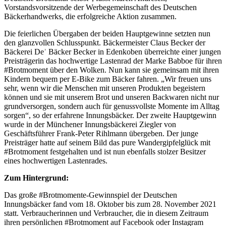
Vorstandsvorsitzende der Werbegemeinschaft des Deutschen
Bäckerhandwerks, die erfolgreiche Aktion zusammen.
Die feierlichen Übergaben der beiden Hauptgewinne setzten nun
den glanzvollen Schlusspunkt. Bäckermeister Claus Becker der
Bäckerei Deʾ Bäcker Becker in Edenkoben überreichte einer jungen
Preisträgerin das hochwertige Lastenrad der Marke Babboe für ihren
#Brotmoment über den Wolken. Nun kann sie gemeinsam mit ihren
Kindern bequem per E-Bike zum Bäcker fahren. „Wir freuen uns
sehr, wenn wir die Menschen mit unseren Produkten begeistern
können und sie mit unserem Brot und unseren Backwaren nicht nur
grundversorgen, sondern auch für genussvollste Momente im Alltag
sorgen“, so der erfahrene Innungsbäcker. Der zweite Hauptgewinn
wurde in der Münchener Innungsbäckerei Ziegler von
Geschäftsführer Frank-Peter Rihlmann übergeben. Der junge
Preisträger hatte auf seinem Bild das pure Wandergipfelglück mit
#Brotmoment festgehalten und ist nun ebenfalls stolzer Besitzer
eines hochwertigen Lastenrades.
Zum Hintergrund:
Das große #Brotmomente-Gewinnspiel der Deutschen
Innungsbäcker fand vom 18. Oktober bis zum 28. November 2021
statt. Verbraucherinnen und Verbraucher, die in diesem Zeitraum
ihren persönlichen #Brotmoment auf Facebook oder Instagram