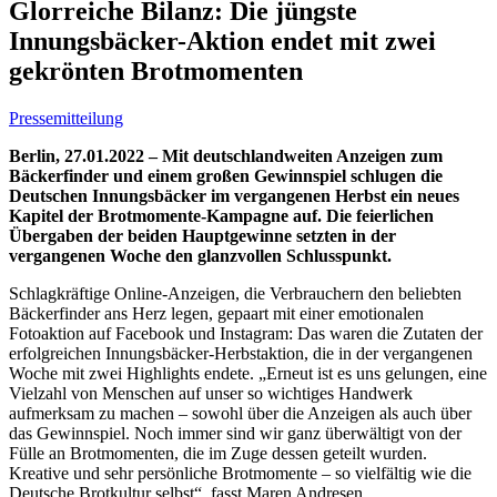
Glorreiche Bilanz: Die jüngste
Innungsbäcker-Aktion endet mit zwei
gekrönten Brotmomenten
Pressemitteilung
Berlin, 27.01.2022 – Mit deutschlandweiten Anzeigen zum
Bäckerfinder und einem großen Gewinnspiel schlugen die
Deutschen Innungsbäcker im vergangenen Herbst ein neues
Kapitel der Brotmomente-Kampagne auf. Die feierlichen
Übergaben der beiden Hauptgewinne setzten in der
vergangenen Woche den glanzvollen Schlusspunkt.
Schlagkräftige Online-Anzeigen, die Verbrauchern den beliebten
Bäckerfinder ans Herz legen, gepaart mit einer emotionalen
Fotoaktion auf Facebook und Instagram: Das waren die Zutaten der
erfolgreichen Innungsbäcker-Herbstaktion, die in der vergangenen
Woche mit zwei Highlights endete. „Erneut ist es uns gelungen, eine
Vielzahl von Menschen auf unser so wichtiges Handwerk
aufmerksam zu machen – sowohl über die Anzeigen als auch über
das Gewinnspiel. Noch immer sind wir ganz überwältigt von der
Fülle an Brotmomenten, die im Zuge dessen geteilt wurden.
Kreative und sehr persönliche Brotmomente – so vielfältig wie die
Deutsche Brotkultur selbst“, fasst Maren Andresen,