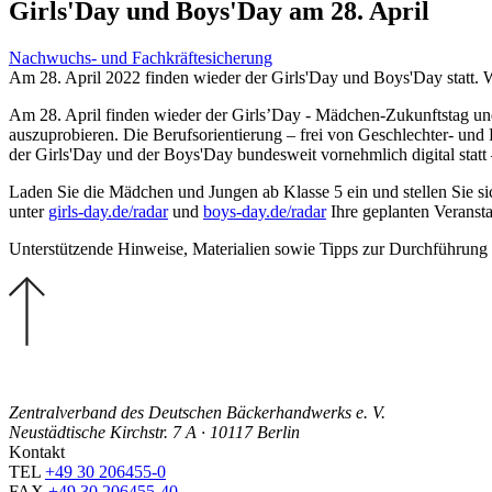
Girls'Day und Boys'Day am 28. April
Nachwuchs- und Fachkräftesicherung
Am 28. April 2022 finden wieder der Girls'Day und Boys'Day statt. W
Am 28. April finden wieder der Girls’Day - Mädchen-Zukunftstag und
auszuprobieren. Die Berufsorientierung – frei von Geschlechter- und R
der Girls'Day und der Boys'Day bundesweit vornehmlich digital statt
Laden Sie die Mädchen und Jungen ab Klasse 5 ein und stellen Sie si
unter
girls-day.de/radar
und
boys-day.de/radar
Ihre geplanten Veransta
Unterstützende Hinweise, Materialien sowie Tipps zur Durchführung v
Zentralverband des Deutschen Bäckerhandwerks e. V.
Neustädtische Kirchstr. 7 A · 10117 Berlin
Kontakt
TEL
+49 30 206455-0
FAX
+49 30 206455-40