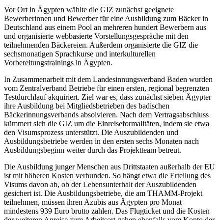
Vor Ort in Ägypten wählte die GIZ zunächst geeignete
Bewerberinnen und Bewerber für eine Ausbildung zum Bäcker in
Deutschland aus einem Pool an mehreren hundert Bewerbern aus
und organisierte webbasierte Vorstellungsgespräche mit den
teilnehmenden Bäckereien. Außerdem organisierte die GIZ die
sechsmonatigen Sprachkurse und interkulturellen
Vorbereitungstrainings in Ägypten.
In Zusammenarbeit mit dem Landesinnungsverband Baden wurden
vom Zentralverband Betriebe für einen ersten, regional begrenzten
Testdurchlauf akquiriert. Ziel war es, dass zunächst sieben Ägypter
ihre Ausbildung bei Mitgliedsbetrieben des badischen
Bäckerinnungsverbands absolvieren. Nach dem Vertragsabschluss
kümmert sich die GIZ um die Einreiseformalitäten, indem sie etwa
den Visumsprozess unterstützt. Die Auszubildenden und
Ausbildungsbetriebe werden in den ersten sechs Monaten nach
Ausbildungsbeginn weiter durch das Projektteam betreut.
Die Ausbildung junger Menschen aus Drittstaaten außerhalb der EU
ist mit höheren Kosten verbunden. So hängt etwa die Erteilung des
Visums davon ab, ob der Lebensunterhalt der Auszubildenden
gesichert ist. Die Ausbildungsbetriebe, die am THAMM-Projekt
teilnehmen, müssen ihren Azubis aus Ägypten pro Monat
mindestens 939 Euro brutto zahlen. Das Flugticket und die Kosten
der weiteren Anreise zum Arbeitsort gehen ebenfalls vom Konto der