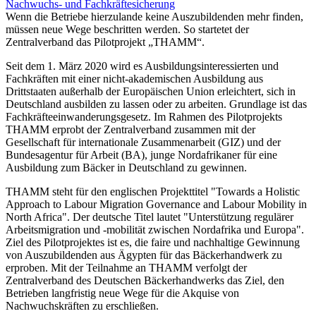
Nachwuchs- und Fachkräftesicherung
Wenn die Betriebe hierzulande keine Auszubildenden mehr finden,
müssen neue Wege beschritten werden. So startetet der
Zentralverband das Pilotprojekt „THAMM“.
Seit dem 1. März 2020 wird es Ausbildungsinteressierten und
Fachkräften mit einer nicht-akademischen Ausbildung aus
Drittstaaten außerhalb der Europäischen Union erleichtert, sich in
Deutschland ausbilden zu lassen oder zu arbeiten. Grundlage ist das
Fachkräfteeinwanderungsgesetz. Im Rahmen des Pilotprojekts
THAMM erprobt der Zentralverband zusammen mit der
Gesellschaft für internationale Zusammenarbeit (GIZ) und der
Bundesagentur für Arbeit (BA), junge Nordafrikaner für eine
Ausbildung zum Bäcker in Deutschland zu gewinnen.
THAMM steht für den englischen Projekttitel "Towards a Holistic
Approach to Labour Migration Governance and Labour Mobility in
North Africa". Der deutsche Titel lautet "Unterstützung regulärer
Arbeitsmigration und -mobilität zwischen Nordafrika und Europa".
Ziel des Pilotprojektes ist es, die faire und nachhaltige Gewinnung
von Auszubildenden aus Ägypten für das Bäckerhandwerk zu
erproben. Mit der Teilnahme an THAMM verfolgt der
Zentralverband des Deutschen Bäckerhandwerks das Ziel, den
Betrieben langfristig neue Wege für die Akquise von
Nachwuchskräften zu erschließen.