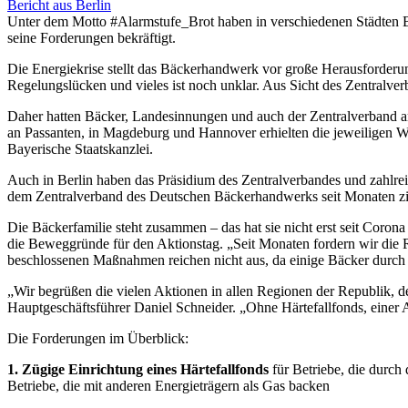
Bericht aus Berlin
Unter dem Motto #Alarmstufe_Brot haben in verschiedenen Städten Bäc
seine Forderungen bekräftigt.
Die Energiekrise stellt das Bäckerhandwerk vor große Herausforderun
Regelungslücken und vieles ist noch unklar. Aus Sicht des Zentralve
Daher hatten Bäcker, Landesinnungen und auch der Zentralverband am
an Passanten, in Magdeburg und Hannover erhielten die jeweiligen 
Bayerische Staatskanzlei.
Auch in Berlin haben das Präsidium des Zentralverbandes und zahlr
dem Zentralverband des Deutschen Bäckerhandwerks seit Monaten zi
Die Bäckerfamilie steht zusammen – das hat sie nicht erst seit Corona
die Beweggründe für den Aktionstag. „Seit Monaten fordern wir die Re
beschlossenen Maßnahmen reichen nicht aus, da einige Bäcker durch
„Wir begrüßen die vielen Aktionen in allen Regionen der Republik, 
Hauptgeschäftsführer Daniel Schneider. „Ohne Härtefallfonds, eine
Die Forderungen im Überblick:
1. Zügige Einrichtung eines Härtefallfonds
für Betriebe, die durch
Betriebe, die mit anderen Energieträgern als Gas backen