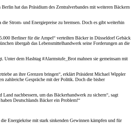
 Berlin hat das Präsidium des Zentralverbandes mit weiteren Bäckern
a die Strom- und Energiepreise zu bremsen. Doch es gibt weiterhin
.000 Berliner für die Ampel“ verteilten Bäcker in Düsseldorf Gebäck
 München übergab das Lebensmittelhandwerk seine Forderungen an die
tigt. Unter dem Hashtag #Alarmstufe_Brot mahnen sie gemeinsam mit
etriebe an ihre Grenzen bringen“, erklärt Präsident Michael Wippler
n zahlreiche Gespräche mit der Politik. Doch die bisher
und Land nachbessern, um das Bäckerhandwerk zu sichern“, sagt
e‘ haben Deutschlands Bäcker ein Problem!“
rch die Energiekrise mit stark sinkenden Gewinnen kämpfen und für