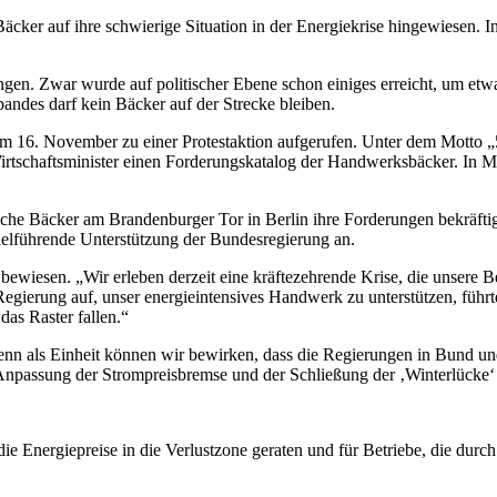
ker auf ihre schwierige Situation in der Energiekrise hingewiesen. In
gen. Zwar wurde auf politischer Ebene schon einiges erreicht, um etw
rbandes darf kein Bäcker auf der Strecke bleiben.
 16. November zu einer Protestaktion aufgerufen. Unter dem Motto „5
Wirtschaftsminister einen Forderungskatalog der Handwerksbäcker. In
eiche Bäcker am Brandenburger Tor in Berlin ihre Forderungen bekräf
elführende Unterstützung der Bundesregierung an.
 bewiesen. „Wir erleben derzeit eine kräftezehrende Krise, die unsere B
gierung auf, unser energieintensives Handwerk zu unterstützen, führte
 das Raster fallen.“
denn als Einheit können wir bewirken, dass die Regierungen in Bund 
r Anpassung der Strompreisbremse und der Schließung der ‚Winterlück
 die Energiepreise in die Verlustzone geraten und für Betriebe, die du