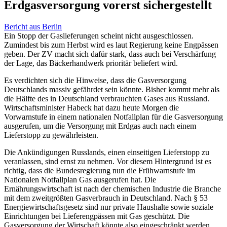
Erdgasversorgung vorerst sichergestellt
Bericht aus Berlin
Ein Stopp der Gaslieferungen scheint nicht ausgeschlossen.
Zumindest bis zum Herbst wird es laut Regierung keine Engpässen
geben. Der ZV macht sich dafür stark, dass auch bei Verschärfung
der Lage, das Bäckerhandwerk prioritär beliefert wird.
Es verdichten sich die Hinweise, dass die Gasversorgung
Deutschlands massiv gefährdet sein könnte. Bisher kommt mehr als
die Hälfte des in Deutschland verbrauchten Gases aus Russland.
Wirtschaftsminister Habeck hat dazu heute Morgen die
Vorwarnstufe in einem nationalen Notfallplan für die Gasversorgung
ausgerufen, um die Versorgung mit Erdgas auch nach einem
Lieferstopp zu gewährleisten.
Die Ankündigungen Russlands, einen einseitigen Lieferstopp zu
veranlassen, sind ernst zu nehmen. Vor diesem Hintergrund ist es
richtig, dass die Bundesregierung nun die Frühwarnstufe im
Nationalen Notfallplan Gas ausgerufen hat. Die
Ernährungswirtschaft ist nach der chemischen Industrie die Branche
mit dem zweitgrößten Gasverbrauch in Deutschland. Nach § 53
Energiewirtschaftsgesetz sind nur private Haushalte sowie soziale
Einrichtungen bei Lieferengpässen mit Gas geschützt. Die
Gasversorgung der Wirtschaft könnte also eingeschränkt werden.