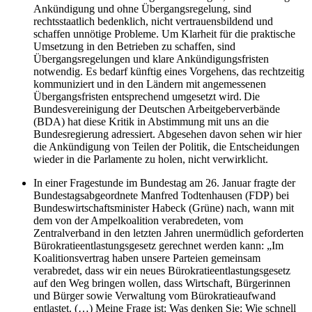
Ankündigung und ohne Übergangsregelung, sind
rechtsstaatlich bedenklich, nicht vertrauensbildend und
schaffen unnötige Probleme. Um Klarheit für die praktische
Umsetzung in den Betrieben zu schaffen, sind
Übergangsregelungen und klare Ankündigungsfristen
notwendig. Es bedarf künftig eines Vorgehens, das rechtzeitig
kommuniziert und in den Ländern mit angemessenen
Übergangsfristen entsprechend umgesetzt wird. Die
Bundesvereinigung der Deutschen Arbeitgeberverbände
(BDA) hat diese Kritik in Abstimmung mit uns an die
Bundesregierung adressiert. Abgesehen davon sehen wir hier
die Ankündigung von Teilen der Politik, die Entscheidungen
wieder in die Parlamente zu holen, nicht verwirklicht.
In einer Fragestunde im Bundestag am 26. Januar fragte der
Bundestagsabgeordnete Manfred Todtenhausen (FDP) bei
Bundeswirtschaftsminister Habeck (Grüne) nach, wann mit
dem von der Ampelkoalition verabredeten, vom
Zentralverband in den letzten Jahren unermüdlich geforderten
Bürokratieentlastungsgesetz gerechnet werden kann: „Im
Koalitionsvertrag haben unsere Parteien gemeinsam
verabredet, dass wir ein neues Bürokratieentlastungsgesetz
auf den Weg bringen wollen, dass Wirtschaft, Bürgerinnen
und Bürger sowie Verwaltung vom Bürokratieaufwand
entlastet. (…) Meine Frage ist: Was denken Sie: Wie schnell