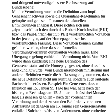
und dringend notwendige bessere Rechtsetzung auf
Bundesebene:
Mit der Verordnung wurden die Definition zum Impf- und
Genesenennachweis sowie die Quarantäne-Regelungen für
geimpfte und genesene Personen den aktuellen
Entwicklungen angepasst. Diese richten sich nun
„dynamisch“ nach den durch das Robert-Koch-Institut (RKI)
bzw. das Paul-Ehrlich-Institut (PEI) veröffentlichten Vorgaben
in der jeweiligen, auf der Homepage dieser Institute
veröffentlichten Fassung. Diese Vorgaben können künftig
geändert werden, ohne dass ein formelles
Verordnungsverfahren durchlaufen werden muss. Eine
Übergangsregelung enthielt die Verordnung nicht. Vom RKI
wurde dann kurzfristig eine neue Definition des
Genesenenstatus auf die Homepage gesetzt, ohne dass dies
angekündigt wurde. Vom Bundesgesundheitsministerium und
anderen Behörden wurde die Auffassung eingenommen, dass
die neue Definition nicht nur künftige, sondern auch laufende
Sachverhalte erfassen. Beispiel: Ein Genesener, dessen
Infektion am 15. Januar 95 Tage her war, hätte nach der
bisherigen Rechtslage am 15. Januar noch fast drei Monate
lang als genesen gegolten – nach der vorgenannten
Verordnung und der dazu von den Behörden vertretenen
Auffassung ist dagegen am 15. Januar sein Genesenenstatus
entfallen! Solche kurzfristigen Änderungen, ohne vorherige