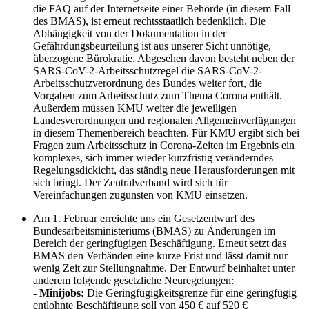
die FAQ auf der Internetseite einer Behörde (in diesem Fall
des BMAS), ist erneut rechtsstaatlich bedenklich. Die
Abhängigkeit von der Dokumentation in der
Gefährdungsbeurteilung ist aus unserer Sicht unnötige,
überzogene Bürokratie. Abgesehen davon besteht neben der
SARS-CoV-2-Arbeitsschutzregel die SARS-CoV-2-
Arbeitsschutzverordnung des Bundes weiter fort, die
Vorgaben zum Arbeitsschutz zum Thema Corona enthält.
Außerdem müssen KMU weiter die jeweiligen
Landesverordnungen und regionalen Allgemeinverfügungen
in diesem Themenbereich beachten. Für KMU ergibt sich bei
Fragen zum Arbeitsschutz in Corona-Zeiten im Ergebnis ein
komplexes, sich immer wieder kurzfristig veränderndes
Regelungsdickicht, das ständig neue Herausforderungen mit
sich bringt. Der Zentralverband wird sich für
Vereinfachungen zugunsten von KMU einsetzen.
Am 1. Februar erreichte uns ein Gesetzentwurf des
Bundesarbeitsministeriums (BMAS) zu Änderungen im
Bereich der geringfügigen Beschäftigung. Erneut setzt das
BMAS den Verbänden eine kurze Frist und lässt damit nur
wenig Zeit zur Stellungnahme. Der Entwurf beinhaltet unter
anderem folgende gesetzliche Neuregelungen:
- Minijobs:
Die Geringfügigkeitsgrenze für eine geringfügig
entlohnte Beschäftigung soll von 450 € auf 520 €