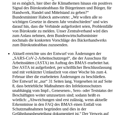
ist es möglich, hier über die Klimathemen hinaus ein positives
Signal des Bürokratieabbaus für Bürgerinnen und Bürger, für
Handwerk, Handel und Mittelstand zu geben?“
Bundesminister Habeck antwortete: „Wir wollen alle so
wichtigen Gesetze in diesem Jahr verabschieden“ und wies
darauf hin, dass die Verbände aufgefordert seien, Problemfälle
von Bürokratie zu melden. Unser Zentralverband wird dies
zum Anlass nehmen, dem Bundeswirtschaftsminister
nochmals die konkreten Vorschläge des Bäckerhandwerks
zum Bürokratieabbau zuzusenden.
Aktuell erreichte uns der Entwurf von Änderungen der
„SARS-CoV-2-Arbeitsschutzregel“, die der Ausschuss für
Arbeitsstätten (ASTA) im Auftrag des BMAS erarbeitet hat.
Der ASTA ist aufgefordert, per schriftlicher Beschlussfassung
und mit verkürzter Umlaufzeit von einer Woche bis zum 4.
Februar über die erarbeiteten Änderungen zu beschließen.
Der Entwurf ist „nur“ 31 Seiten lang. Vorgesehen ist auf Seite
8, dass betriebliche Maßnahmen des Infektionsschutzes
unabhängig vom Impf-, Genesenen-, Sero- oder Teststatus der
Beschäftigten weiter umzusetzen sind; sodann heißt es
wörtlich: „Abweichungen sind erst zulässig, wenn aktuelle
Erkenntnisse in den FAQ des BMAS einen Entfall von
Schutzmaßnahmen begründen und dies in der
Gefährdungsbeurteilung dokumentiert ist.“ Der Verweis auf