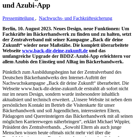
und Azubi-App
Pressemitteilung
,
Nachwuchs- und Fachkräftesicherung
Berlin, 10. August 2023. Neues Design, neue Funktionen: Um
Fachkräfte im Bäckerhandwerk zu finden und zu halten, setzt
der Zentralverband mit seiner Kampagne „Back dir deine
Zukunft“ wieder neue Maßstäbe. Die komplett überarbeitete
Webseite
www.back-dir-deine-zukunft.de
und das
umfangreiche Upgrade der BDDZ-Azubi-App erleichtern vor
allem Azubis den Einstieg und Alltag im Bäckerhandwerk.
Pünktlich zum Ausbildungsbeginn hat der Zentralverband des
Deutschen Bäckerhandwerks den Internet-Auftritt der
Nachwuchskampagne „Back dir deine Zukunft“ überarbeitet. Die
Webseite www.back-dir-deine-zukunft.de erstrahlt ab sofort nicht
nur im neuen Design, sondern wurde insbesondere inhaltlich
aktualisiert und technisch erweitert. „Unsere Website ist neben dem
persönlichen Kontakt im Betrieb die Visitenkarte für unser
Bäckerhandwerk und soll Jugendlichen, interessierten Eltern,
Pädagogen und Quereinsteigern das Bäckerhandwerk mit all seinen
möglichen Karrierewegen näherbringen“, erklärt Michael Wippler,
Präsident des Zentralverbands. „Sowohl Eltern als auch junge
Menschen wissen heute oftmals nicht mehr viel über die