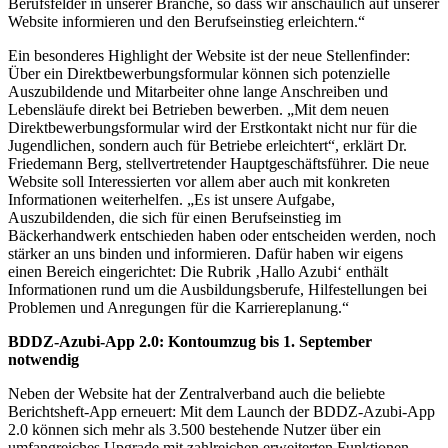
Berufsfelder in unserer Branche, so dass wir anschaulich auf unserer
Website informieren und den Berufseinstieg erleichtern.“
Ein besonderes Highlight der Website ist der neue Stellenfinder:
Über ein Direktbewerbungsformular können sich potenzielle
Auszubildende und Mitarbeiter ohne lange Anschreiben und
Lebensläufe direkt bei Betrieben bewerben. „Mit dem neuen
Direktbewerbungsformular wird der Erstkontakt nicht nur für die
Jugendlichen, sondern auch für Betriebe erleichtert“, erklärt Dr.
Friedemann Berg, stellvertretender Hauptgeschäftsführer. Die neue
Website soll Interessierten vor allem aber auch mit konkreten
Informationen weiterhelfen. „Es ist unsere Aufgabe,
Auszubildenden, die sich für einen Berufseinstieg im
Bäckerhandwerk entschieden haben oder entscheiden werden, noch
stärker an uns binden und informieren. Dafür haben wir eigens
einen Bereich eingerichtet: Die Rubrik ‚Hallo Azubi‘ enthält
Informationen rund um die Ausbildungsberufe, Hilfestellungen bei
Problemen und Anregungen für die Karriereplanung.“
BDDZ-Azubi-App 2.0: Kontoumzug bis 1. September
notwendig
Neben der Website hat der Zentralverband auch die beliebte
Berichtsheft-App erneuert: Mit dem Launch der BDDZ-Azubi-App
2.0 können sich mehr als 3.500 bestehende Nutzer über ein
umfangreiches Upgrade mit zahlreichen erweiterten Funktionen