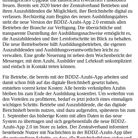
freuen. Bereits seit 2020 bietet der Zentralverband Betrieben und
ihren Auszubildenden die Möglichkeit, ihre Berichtshefte digital zu
verfassen. Rechtzeitig zum Beginn des neuen Ausbildungsjahres
steht die neue Version der BDDZ-Azubi-App 2.0 erstmals allen
Betrieben der Branche zur Verfügung. Die übersichtliche und
transparente Darstellung der Ausbildungsnachweise ermöglicht es,
die Auszubildenden und ihre Lernfortschritte im Blick zu behalten.
Die neue Betriebsebene hilft Ausbildungsbetrieben, die eigenen
Auszubildenden und Ausbildungsverantwortlichen leicht zu
verwalten. Eine große Neuerung ist neben dem Wochenbericht der
Messenger, mit dem Azubi, Ausbilder und Lehrkraft unkompliziert
und einfach in Kontakt treten können.
Für Betriebe, die bereits mit der BDDZ-Azubi-App arbeiten und
damit schon früh auf das digitale Berichtsheft gesetzt haben,
entstehen vorerst keine Kosten: Alle bereits verknüpften Azubis
bleiben bis zum Ende der Ausbildung kostenfrei. Um weiterhin von
den Vorteilen zu profitieren, bedarf es jetzt jedoch eines einmaligen
wichtigen Schritts: Betriebe und Auszubildende, die das digitale
Berichtsheft bereits nutzen, sind dazu aufgerufen, spätestens bis zum
1. September das bisherige Konto mit allen Daten in das neue
System zu übertragen und sich gegebenenfalls die neue BDDZ-
Azubi-App 2.0 im Store zu laden. Der Zentralverband informiert
bestehende Nutzer mit Nachrichten in der BDDZ-Azubi-App über
die notwendigen Schritte, so dass alle Berichtsheftdaten sicher und