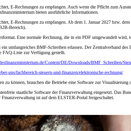
ichtet, E-Rechnungen zu empfangen. Auch wenn die Pflicht zum Ausste
inanzministerium bieten ausführliche Informationen.
chtet, E-Rechnungen zu empfangen. Ab dem 1. Januar 2027 bzw. dem 1.
 B2B-Bereich).
teiformat. Eine normale Rechnung, die in ein PDF umgewandelt wird, 
 ein umfangreiches BMF-Schreiben erlassen. Der Zentralverband des 
 FAQ-Liste zur Verfügung gestellt.
desfinanzministerium.de/Content/DE/Downloads/BMF_Schreiben/Steue
eber-uns/fachbereich-steuern-und-finanzen/elektronische-rechnung/
zu können, brauchen die Betriebe eine Software zur Visualisierung 
tenfreie staatliche Software der Finanzverwaltung eingesetzt. Das Bun
inanzverwaltung ist auf dem ELSTER-Portal freigeschaltet.