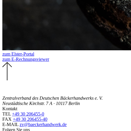
zum Elster-Portal
zum E-Rechnungsviewer
Zentralverband des Deutschen Bäckerhandwerks e. V.
Neustädtische Kirchstr. 7 A · 10117 Berlin
Kontakt
TEL
+49 30 206455-0
FAX
+49 30 206455-40
E-MAIL
zv@baeckerhandwerk.de
Folgen Sie uns