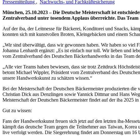
Pressemitteilung
,
Nachwuchs- und Fachkräftesicherung
München, 25.10.2023 – Die Deutsche Meisterschaft ist entschi
Zentralverband unter tosendem Applaus überreichte. Das Team a
Auf der iba, der Leitmesse für Bäckerei, Konditorei und Snacks, k
konnten sich mit kunstvollen Broten, Kleingebäcken und einem Sch
„Wir sind überwältigt, dass wir gewonnen haben. Wir haben so viel F
Johanna Lenhardt ergänzt: „Es ist einfach nur toll. Wir lieben und 
vom Zentralverband des Deutschen Bäckerhandwerks in das Team de
„Alle vier Teams haben bewiesen, dass sie trotz Zeitdruck Höchstleis
betont Michael Wippler, Präsident vom Zentralverband des Deutschen
unsere Handwerkskunst zu schätzen wissen.“
Bei der Meisterschaft der Deutschen Bäckermeister produzierten die
Christian Dick aus Denzlingen sowie Yannick Dittmar und Hans Wege
Meisterschaft der Deutschen Bäckermeister findet auf der iba 2025 in 
Gut zu wissen:
Fans der Handwerkskunst freuen sich jetzt auf den letzten iba-Messe
kämpft das deutsche Team gegen die Teilnehmer aus Taiwan, Korea
live verfolgt werden. Die Siegerehrung findet am Donnerstag um 16 U