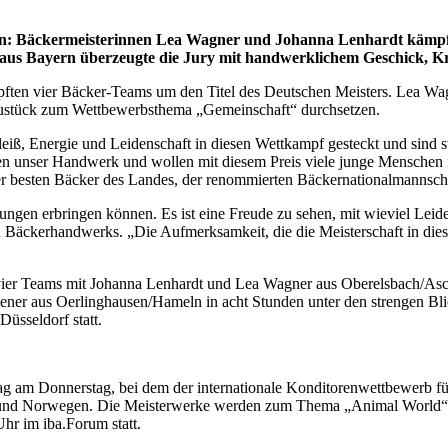
eden: Bäckermeisterinnen Lea Wagner und Johanna Lenhardt kämp
us Bayern überzeugte die Jury mit handwerklichem Geschick, Krea
ämpften vier Bäcker-Teams um den Titel des Deutschen Meisters. Lea W
austück zum Wettbewerbsthema „Gemeinschaft“ durchsetzen.
leiß, Energie und Leidenschaft in diesen Wettkampf gesteckt und sind 
leben unser Handwerk und wollen mit diesem Preis viele junge Menschen
r besten Bäcker des Landes, der renommierten Bäckernationalmannsc
tungen erbringen können. Es ist eine Freude zu sehen, mit wieviel Lei
 Bäckerhandwerks. „Die Aufmerksamkeit, die die Meisterschaft in dies
 vier Teams mit Johanna Lenhardt und Lea Wagner aus Oberelsbach/Asc
ner aus Oerlinghausen/Hameln in acht Stunden unter den strengen Bl
Düsseldorf statt.
tag am Donnerstag, bei dem der internationale Konditorenwettbewerb fü
 und Norwegen. Die Meisterwerke werden zum Thema „Animal World“ 
hr im iba.Forum statt.