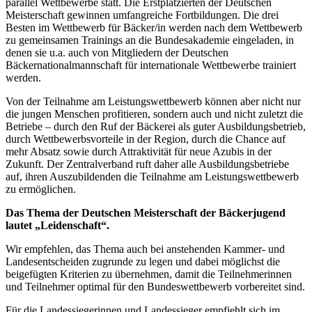
parallel Wettbewerbe statt. Die Erstplatzierten der Deutschen
Meisterschaft gewinnen umfangreiche Fortbildungen. Die drei
Besten im Wettbewerb für Bäcker/in werden nach dem Wettbewerb
zu gemeinsamen Trainings an die Bundesakademie eingeladen, in
denen sie u.a. auch von Mitgliedern der Deutschen
Bäckernationalmannschaft für internationale Wettbewerbe trainiert
werden.
Von der Teilnahme am Leistungswettbewerb können aber nicht nur
die jungen Menschen profitieren, sondern auch und nicht zuletzt die
Betriebe – durch den Ruf der Bäckerei als guter Ausbildungsbetrieb,
durch Wettbewerbsvorteile in der Region, durch die Chance auf
mehr Absatz sowie durch Attraktivität für neue Azubis in der
Zukunft. Der Zentralverband ruft daher alle Ausbildungsbetriebe
auf, ihren Auszubildenden die Teilnahme am Leistungswettbewerb
zu ermöglichen.
Das Thema der
Deutschen Meisterschaft der Bäckerjugend
lautet „Leidenschaft“.
Wir empfehlen, das Thema auch bei anstehenden Kammer- und
Landesentscheiden zugrunde zu legen und dabei möglichst die
beigefügten Kriterien zu übernehmen, damit die Teilnehmerinnen
und Teilnehmer optimal für den Bundeswettbewerb vorbereitet sind.
Für die Landessiegerinnen und Landessieger empfiehlt sich im