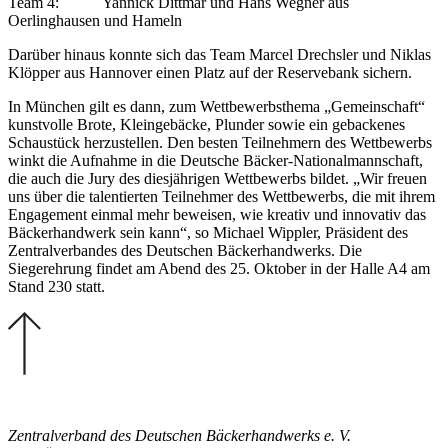
Team 4: Yannick Dittmar und Hans Wegner aus
Oerlinghausen und Hameln
Darüber hinaus konnte sich das Team Marcel Drechsler und Niklas
Klöpper aus Hannover einen Platz auf der Reservebank sichern.
In München gilt es dann, zum Wettbewerbsthema „Gemeinschaft“
kunstvolle Brote, Kleingebäcke, Plunder sowie ein gebackenes
Schaustück herzustellen. Den besten Teilnehmern des Wettbewerbs
winkt die Aufnahme in die Deutsche Bäcker-Nationalmannschaft,
die auch die Jury des diesjährigen Wettbewerbs bildet. „Wir freuen
uns über die talentierten Teilnehmer des Wettbewerbs, die mit ihrem
Engagement einmal mehr beweisen, wie kreativ und innovativ das
Bäckerhandwerk sein kann“, so Michael Wippler, Präsident des
Zentralverbandes des Deutschen Bäckerhandwerks. Die
Siegerehrung findet am Abend des 25. Oktober in der Halle A4 am
Stand 230 statt.
Zentralverband des Deutschen Bäckerhandwerks e. V.