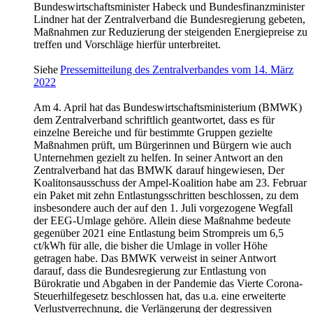
Bundeswirtschaftsminister Habeck und Bundesfinanzminister
Lindner hat der Zentralverband die Bundesregierung gebeten,
Maßnahmen zur Reduzierung der steigenden Energiepreise zu
treffen und Vorschläge hierfür unterbreitet.
Siehe
Pressemitteilung des Zentralverbandes vom 14. März
2022
Am 4. April hat das Bundeswirtschaftsministerium (BMWK)
dem Zentralverband schriftlich geantwortet, dass es für
einzelne Bereiche und für bestimmte Gruppen gezielte
Maßnahmen prüft, um Bürgerinnen und Bürgern wie auch
Unternehmen gezielt zu helfen. In seiner Antwort an den
Zentralverband hat das BMWK darauf hingewiesen, Der
Koalitonsausschuss der Ampel-Koalition habe am 23. Februar
ein Paket mit zehn Entlastungsschritten beschlossen, zu dem
insbesondere auch der auf den 1. Juli vorgezogene Wegfall
der EEG-Umlage gehöre. Allein diese Maßnahme bedeute
gegenüber 2021 eine Entlastung beim Strompreis um 6,5
ct/kWh für alle, die bisher die Umlage in voller Höhe
getragen habe. Das BMWK verweist in seiner Antwort
darauf, dass die Bundesregierung zur Entlastung von
Bürokratie und Abgaben in der Pandemie das Vierte Corona-
Steuerhilfegesetz beschlossen hat, das u.a. eine erweiterte
Verlustverrechnung, die Verlängerung der degressiven