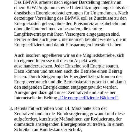
Das BMWK arbeitet nach eigener Darstellung intensiv an
einem KfW-Programm sowie Unterstützungen angesichts der
drastischen Energiepreissteigerungen für Unternehmen. Nach
derzeitiger Vorstellung des BMWK soll es Zuschüsse zu den
Energiekosten geben, ohne den Preisanreiz auszuhebeln und
ohne die Unternehmen zu bestrafen, die teurere
Langfristverträge mit ihren Versorgern eingegangen sind.
Ferner sollen auch jene Unternehmen belohnt werden, die in
Energieeffizienz und damit Einsparungen investiert haben.
Auch insofern appellieren wir an die Mitgliedsbetriebe, sich
im eigenen Interesse mit diesem Aspekt weiter
auseinanderzusetzen. Jeder Einzelne soll Energie sparen.
Dazu können und müssen auch die Betriebe einen Beitrag
leisten. Durch Steigerung der Energieeffizienz können der
Energieverbrauch und die Betriebskosten gesenkt und damit
den steigenden Energiekosten entgegengewirkt werden.
Anregungen dazu gibt unser Zentralverband auf seiner
Internetseite im Beitrag
„Die energieeffiziente Bäckerei“
.
Bereits mit Schreiben vom 14. März hatte sich der
Zentralverband an die Bundesregierung gewandt und diese
aufgefordert, kurzfristig Maßnahmen zur Reduzierung der
dramatisch ansteigenden Energiepreise zu treffen. In einem
Schreiben an Bundeskanzler Scholz,