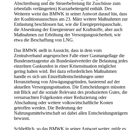
Abschreibung und die Steuerbefreiung für Zuschüsse zum
(ebenfalls verlängerten) Kurzarbeitergeld enthält. Des
Weiteren weist das BMWK in seiner Antwort darauf hin, dass
der Koalitionsausschuss am 23. März weitere Maßnahmen zur
Entlastung beschlossen hat, wie die Energiepreispauschale,
die Absenkung der Energiesteuer auf Kraftstoffe, aber auch
Maßnahmen zur Erhöhung der Versorgungssicherheit, wie
etwa die Beschaffung von LNG.
Das BMWK stellt in Aussicht, dass in dem vom
Zentralverband angesprochen Falle einer Gasmangellage die
Bundesnetzagentur als Bundeslastverteiler die Belastung jedes
einzelnen Gaskunden in einer Krisensituation möglichst
gering halten wird. Bei dazu erforderlichen Maßnahmen
handle es sich um Einzelfallentscheidungen unter
Heranziehung von Abwägungsgründen, basierend auf der
aktuellen Versorgungssituation. Die Entscheidungen müssten
mit Blick auf die soziale Relevanz des produzierten Gutes, die
versursachten Folgekosten einer Reduzierung oder
Abschaltung oder weitere volkswirtschaftliche Kosten
getroffen werden. Die Bedeutung der
Nahrungsmittelwirtschaft sei dabei allen Entscheidungsträgern
bewusst.
Schließlich, so das BMWK in seiner Antwort weiter, prüfe es