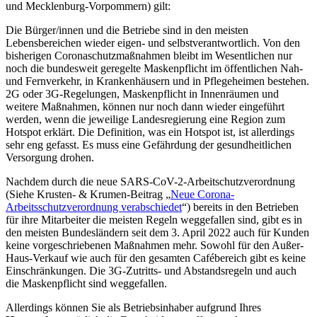
und Mecklenburg-Vorpommern) gilt:
Die Bürger/innen und die Betriebe sind in den meisten
Lebensbereichen wieder eigen- und selbstverantwortlich. Von den
bisherigen Coronaschutzmaßnahmen bleibt im Wesentlichen nur
noch die bundesweit geregelte Maskenpflicht im öffentlichen Nah-
und Fernverkehr, in Krankenhäusern und in Pflegeheimen bestehen.
2G oder 3G-Regelungen, Maskenpflicht in Innenräumen und
weitere Maßnahmen, können nur noch dann wieder eingeführt
werden, wenn die jeweilige Landesregierung eine Region zum
Hotspot erklärt. Die Definition, was ein Hotspot ist, ist allerdings
sehr eng gefasst. Es muss eine Gefährdung der gesundheitlichen
Versorgung drohen.
Nachdem durch die neue SARS-CoV-2-Arbeitschutzverordnung
(Siehe Krusten- & Krumen-Beitrag „
Neue Corona-
Arbeitsschutzverordnung verabschiedet
“) bereits in den Betrieben
für ihre Mitarbeiter die meisten Regeln weggefallen sind, gibt es in
den meisten Bundesländern seit dem 3. April 2022 auch für Kunden
keine vorgeschriebenen Maßnahmen mehr. Sowohl für den Außer-
Haus-Verkauf wie auch für den gesamten Cafébereich gibt es keine
Einschränkungen. Die 3G-Zutritts- und Abstandsregeln und auch
die Maskenpflicht sind weggefallen.
Allerdings können Sie als Betriebsinhaber aufgrund Ihres