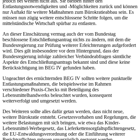
jedoch bei weitem nicht aus. Sie bleiben hinter den
Entlastungsnotwendigkeiten und -Möglichkeiten zurück und können
nur Auftakt für weitere Maßnahmen zum Bürokratieabbau sein. Es
müssen nun zügig weitere entschlossene Schritte folgen, um die
mittelständische Wirtschaft spürbar zu entlasten.
An dieser Einschätzung vermag auch der vom Bundestag
beschlossene Entschließungsantrag nichts zu ändern, mit dem die
Bundesregierung zur Prüfung weiterer Erleichterungen aufgefordert
wird. Dies gilt insbesondere vor dem Hintergrund, dass der
Bundesregierung infolge zahlreicher Verbändeabfragen sämtliche
Aspekte des Entschließungsantrags bekannt sind und diese keine
Berücksichtigung im BEG IV gefunden haben.
Ungeachtet des ernüchternden BEG IV sollten weitere punktuelle
Entlastungsmaßnahmen, die beispielsweise im Rahmen
verschiedener Praxis-Checks mit Beteiligung des
Lebensmittelhandwerks beleuchtet wurden, konsequent
weiterverfolgt und umgesetzt werden.
Des Weiteren sollte alles dafür getan werden, dass nicht neue,
weitere Bürokratie entsteht. Gesetzesvorhaben und Regelungen, die
weitere Belastungen mit sich bringen, wie etwa das Kinder-
Lebensmittel-Werbegesetz, das Lieferkettensorgfaltspflichtengesetz,
die EU-Entwaldungsverordnung oder die Einführung weiterer
Berichtspflichten müssen unverzüglich gestoppt werden.