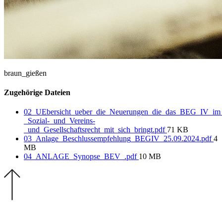
braun_gießen
Zugehörige Dateien
02_UEbersicht_ueber_die_Neuerungen_die_das_BEG_IV_im_
_Sozial-_und_Vereins-
_und_Gesellschaftsrecht_mit_sich_bringt.pdf
71 KB
03_Anlage_Beschlussempfehlung_BEGIV_25.09.2024.pdf
4
MB
04_ANLAGE_Synopse_BEV_.pdf
10 MB