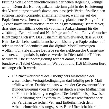
Prüfung von Behördenkontrolleuren der neuen Regelung Genüge
zu tun. Denn das Bundesjustizministerium geht in der Erläuterung
des Verordnungsentwurfs davon aus, dass jede Verkaufsstelle einen
eigenen Tablet-Computer anschaffen müsse, wenn sie auf die
Papierform verzichten wolle. Denn der geplante neue Paragraf der
„Lebensmittelinformationsdurchführungsverordnung“ schreibt vor,
dass eine „schriftliche oder elektronische Aufzeichnung für die
zuständige Behörde und auf Nachfrage auch für die Endverbraucher
leicht zugänglich ist“. Das Justizministerium erwartet, dass 20.000
Betriebe der Lebensmittelbranche vom bisherigen Papierordner auf
oder unter der Ladentheke auf das digitale Modell umsteigen
wollten. Für viele andere Betriebe sei die elektronische Umrüstung
zu teuer, zu unpraktisch, oder es werde ein Diebstahl der Tablets
befürchtet. Die Bundesregierung rechnet damit, dass nun
bundesweit Tablet-Computer im Wert von rund 11,6 Millionen Euro
neu angeschafft werden.
Die Nachweispflicht des Arbeitgebers hinsichtlich der
wesentlichen Vertragsbedingungen darf künftig per E-Mail
erfüllt werden. Darüber hinaus wurde der Gesetzentwurf der
Bundesregierung vom Bundestag durch weitere Maßnahmen
zu Formerleichterungen ergänzt. Dies betrifft beispielsweise
die Einführung der Textform im Genossenschaftsrecht oder
bei Verträgen zwischen Ver- und Entleiher nach dem
Arbeitnehmerüberlassungsgesetz. Eine Übersicht über die