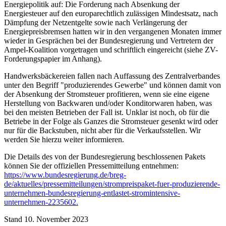
Energiepolitik auf: Die Forderung nach Absenkung der
Energiesteuer auf den europarechtlich zulässigen Mindestsatz, nach
Dämpfung der Netzentgelte sowie nach Verlängerung der
Energiepreisbremsen hatten wir in den vergangenen Monaten immer
wieder in Gesprächen bei der Bundesregierung und Vertretern der
Ampel-Koalition vorgetragen und schriftlich eingereicht (siehe ZV-
Forderungspapier im Anhang).
Handwerksbäckereien fallen nach Auffassung des Zentralverbandes
unter den Begriff "produzierendes Gewerbe" und können damit von
der Absenkung der Stromsteuer profitieren, wenn sie eine eigene
Herstellung von Backwaren und/oder Konditorwaren haben, was
bei den meisten Betrieben der Fall ist. Unklar ist noch, ob für die
Betriebe in der Folge als Ganzes die Stromsteuer gesenkt wird oder
nur für die Backstuben, nicht aber für die Verkaufsstellen. Wir
werden Sie hierzu weiter informieren.
Die Details des von der Bundesregierung beschlossenen Pakets
können Sie der offiziellen Pressemitteilung entnehmen:
https://www.bundesregierung.de/breg-
de/aktuelles/pressemitteilungen/strompreispaket-fuer-produzierende-
unternehmen-bundesregierung-entlastet-stromintensive-
unternehmen-2235602.
Stand 10. November 2023