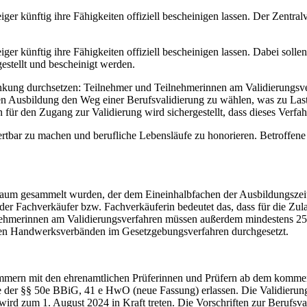
iger künftig ihre Fähigkeiten offiziell bescheinigen lassen. Der Zent
ger künftig ihre Fähigkeiten offiziell bescheinigen lassen. Dabei sol
estellt und bescheinigt werden.
nkung durchsetzen: Teilnehmer und Teilnehmerinnen am Validierungsver
en Ausbildung den Weg einer Berufsvalidierung zu wählen, was zu Laste
ür den Zugang zur Validierung wird sichergestellt, dass dieses Verfah
rtbar zu machen und berufliche Lebensläufe zu honorieren. Betroffene
traum gesammelt wurden, der dem Eineinhalbfachen der Ausbildungszeit i
Fachverkäufer bzw. Fachverkäuferin bedeutet das, dass für die Zulas
ehmerinnen am Validierungsverfahren müssen außerdem mindestens 25 J
en Handwerksverbänden im Gesetzgebungsverfahren durchgesetzt.
mern mit den ehrenamtlichen Prüferinnen und Prüfern ab dem kommend
r §§ 50e BBiG, 41 e HwO (neue Fassung) erlassen. Die Validierungsve
m 1. August 2024 in Kraft treten. Die Vorschriften zur Berufsvalidi