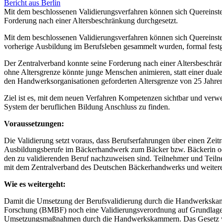
Bericht aus Berlin
Mit dem beschlossenen Validierungsverfahren können sich Quereinste
Forderung nach einer Altersbeschränkung durchgesetzt.
Mit dem beschlossenen Validierungsverfahren können sich Quereinstei
vorherige Ausbildung im Berufsleben gesammelt wurden, formal festg
Der Zentralverband konnte seine Forderung nach einer Altersbeschrä
ohne Altersgrenze könnte junge Menschen animieren, statt einer dual
den Handwerksorganisationen geforderten Altersgrenze von 25 Jahren f
Ziel ist es, mit dem neuen Verfahren Kompetenzen sichtbar und verwe
System der beruflichen Bildung Anschluss zu finden.
Voraussetzungen:
Die Validierung setzt voraus, dass Berufserfahrungen über einen Zei
Ausbildungsberufe im Bäckerhandwerk zum Bäcker bzw. Bäckerin oder 
den zu validierenden Beruf nachzuweisen sind. Teilnehmer und Teiln
mit dem Zentralverband des Deutschen Bäckerhandwerks und weiter
Wie es weitergeht:
Damit die Umsetzung der Berufsvalidierung durch die Handwerkskam
Forschung (BMBF) noch eine Validierungsverordnung auf Grundlage de
Umsetzungsmaßnahmen durch die Handwerkskammern. Das Gesetz wird zu