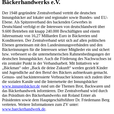
Bäckerhandwerks e.V.
Der 1948 gegründete Zentralverband vertritt die deutschen
Innungsbäcker auf lokaler und regionaler sowie Bundes- und EU-
Ebene. Als Spitzenverband des backenden Gewerbes in
Deutschland verfolgt er die Interessen von deutschlandweit über
9.600 Betrieben mit knapp 240.000 Beschäftigten und einem
Jahresumsatz von 16,27 Milliarden Euro in Bäckereien und
Konditoreien. Der Zentralverband setzt sich auf allen politischen
Ebenen gemeinsam mit den Landesinnungsverbänden und den
Bäckerinnungen für die Interessen seiner Mitglieder ein und sichert
bzw. verbessert so die unternehmerischen Rahmenbedingungen der
deutschen Innungsbäcker. Auch die Förderung des Nachwuchses ist
ein zentraler Punkt in der Verbandsarbeit. Mit Initiativen wie
„Bäckman“ oder „Back dir deine Zukunft“ werden gezielt Kinder
und Jugendliche auf den Beruf des Bäckers aufmerksam gemacht.
Genuss- und backinteressierte Verbraucher können sich zudem über
die sozialen Kanäle und die Internetseite der Innungsbäcker
www.innungsbäcker.de
rund um die Themen Brot, Backwaren und
das Bäckerhandwerk informieren. Der Zentralverband wird durch
das Präsidium des Bäckerhandwerks mit Roland Ermer als
Präsidenten sowie dem Hauptgeschäftsführer Dr. Friedemann Berg
vertreten. Weitere Informationen zum ZV unter:
www.baeckerhandwerk.de
.