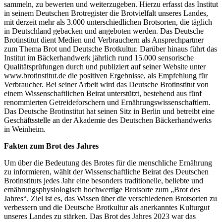
sammeln, zu bewerten und weiterzugeben. Hierzu erfasst das Institut
in seinem Deutschen Brotregister die Brotvielfalt unseres Landes,
mit derzeit mehr als 3.000 unterschiedlichen Brotsorten, die täglich
in Deutschland gebacken und angeboten werden. Das Deutsche
Brotinstitut dient Medien und Verbrauchern als Ansprechpartner
zum Thema Brot und Deutsche Brotkultur. Darüber hinaus führt das
Institut im Bäckerhandwerk jährlich rund 15.000 sensorische
Qualitätsprüfungen durch und publiziert auf seiner Website unter
www.brotinstitut.de die positiven Ergebnisse, als Empfehlung für
Verbraucher. Bei seiner Arbeit wird das Deutsche Brotinstitut von
einem Wissenschaftlichen Beirat unterstützt, bestehend aus fünf
renommierten Getreideforschern und Ernährungswissenschaftlern.
Das Deutsche Brotinstitut hat seinen Sitz in Berlin und betreibt eine
Geschäftsstelle an der Akademie des Deutschen Bäckerhandwerks
in Weinheim.
Fakten zum Brot des Jahres
Um über die Bedeutung des Brotes für die menschliche Ernährung
zu informieren, wählt der Wissenschaftliche Beirat des Deutschen
Brotinstituts jedes Jahr eine besonders traditionelle, beliebte und
ernährungsphysiologisch hochwertige Brotsorte zum „Brot des
Jahres“. Ziel ist es, das Wissen über die verschiedenen Brotsorten zu
verbessern und die Deutsche Brotkultur als anerkanntes Kulturgut
unseres Landes zu stärken. Das Brot des Jahres 2023 war das