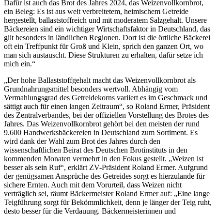
Dafür ist auch das Brot des Jahres 2024, das Weizenvollkornbrot,
ein Beleg: Es ist aus weit verbreitetem, heimischem Getreide
hergestellt, ballaststoffreich und mit moderatem Salzgehalt. Unsere
Bäckereien sind ein wichtiger Wirtschaftsfaktor in Deutschland, das
gilt besonders in ländlichen Regionen. Dort ist die örtliche Bäckerei
oft ein Treffpunkt für Groß und Klein, sprich den ganzen Ort, wo
man sich austauscht. Diese Strukturen zu erhalten, dafür setze ich
mich ein.“
„Der hohe Ballaststoffgehalt macht das Weizenvollkornbrot als
Grundnahrungsmittel besonders wertvoll. Abhängig vom
Vermahlungsgrad des Getreidekorns variiert es im Geschmack und
sättigt auch für einen langen Zeitraum“, so Roland Ermer, Präsident
des Zentralverbandes, bei der offiziellen Vorstellung des Brotes des
Jahres. Das Weizenvollkornbrot gehört bei den meisten der rund
9.600 Handwerksbäckereien in Deutschland zum Sortiment. Es
wird dank der Wahl zum Brot des Jahres durch den
wissenschaftlichen Beirat des Deutschen Brotinstituts in den
kommenden Monaten vermehrt in den Fokus gestellt. „Weizen ist
besser als sein Ruf“, erklärt ZV-Präsident Roland Ermer. Aufgrund
der genügsamen Ansprüche des Getreides sorgt es hierzulande für
sichere Ernten. Auch mit dem Vorurteil, dass Weizen nicht
verträglich sei, räumt Bäckermeister Roland Ermer auf: „Eine lange
Teigführung sorgt für Bekömmlichkeit, denn je länger der Teig ruht,
desto besser für die Verdauung. Bäckermeisterinnen und