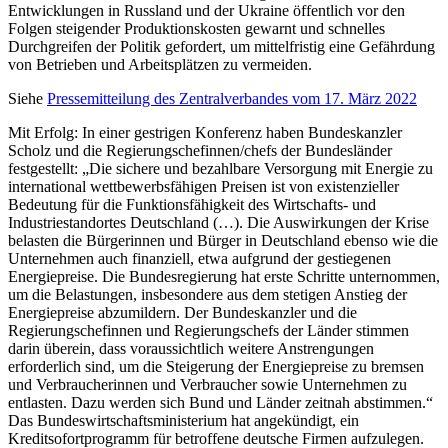
Entwicklungen in Russland und der Ukraine öffentlich vor den
Folgen steigender Produktionskosten gewarnt und
schnelles
Durchgreifen der Politik gefordert, um mittelfristig eine Gefährdung
von Betrieben und Arbeitsplätzen zu vermeiden.
Siehe
Pressemitteilung des Zentralverbandes vom 17. März 2022
Mit Erfolg: In einer gestrigen Konferenz haben Bundeskanzler
Scholz und die Regierungschefinnen/chefs der Bundesländer
festgestellt: „Die sichere und bezahlbare Versorgung mit Energie zu
international wettbewerbsfähigen Preisen ist von existenzieller
Bedeutung für die Funktionsfähigkeit des Wirtschafts- und
Industriestandortes Deutschland (…). Die Auswirkungen der Krise
belasten die Bürgerinnen und Bürger in Deutschland ebenso wie die
Unternehmen auch finanziell, etwa aufgrund der gestiegenen
Energiepreise. Die Bundesregierung hat erste Schritte unternommen,
um die Belastungen, insbesondere aus dem stetigen Anstieg der
Energiepreise abzumildern. Der Bundeskanzler und die
Regierungschefinnen und Regierungschefs der Länder stimmen
darin überein, dass voraussichtlich weitere Anstrengungen
erforderlich sind, um die Steigerung der Energiepreise zu bremsen
und Verbraucherinnen und Verbraucher sowie Unternehmen zu
entlasten. Dazu werden sich Bund und Länder zeitnah abstimmen.“
Das Bundeswirtschaftsministerium hat angekündigt, ein
Kreditsofortprogramm für betroffene deutsche Firmen aufzulegen.