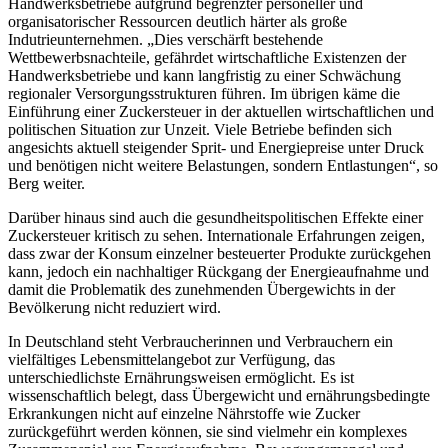
Handwerksbetriebe aufgrund begrenzter personeller und
organisatorischer Ressourcen deutlich härter als große
Indutrieunternehmen. „Dies verschärft bestehende
Wettbewerbsnachteile, gefährdet wirtschaftliche Existenzen der
Handwerksbetriebe und kann langfristig zu einer Schwächung
regionaler Versorgungsstrukturen führen. Im übrigen käme die
Einführung einer Zuckersteuer in der aktuellen wirtschaftlichen und
politischen Situation zur Unzeit. Viele Betriebe befinden sich
angesichts aktuell steigender Sprit- und Energiepreise unter Druck
und benötigen nicht weitere Belastungen, sondern Entlastungen“, so
Berg weiter.
Darüber hinaus sind auch die gesundheitspolitischen Effekte einer
Zuckersteuer kritisch zu sehen. Internationale Erfahrungen zeigen,
dass zwar der Konsum einzelner besteuerter Produkte zurückgehen
kann, jedoch ein nachhaltiger Rückgang der Energieaufnahme und
damit die Problematik des zunehmenden Übergewichts in der
Bevölkerung nicht reduziert wird.
In Deutschland steht Verbraucherinnen und Verbrauchern ein
vielfältiges Lebensmittelangebot zur Verfügung, das
unterschiedlichste Ernährungsweisen ermöglicht. Es ist
wissenschaftlich belegt, dass Übergewicht und ernährungsbedingte
Erkrankungen nicht auf einzelne Nährstoffe wie Zucker
zurückgeführt werden können, sie sind vielmehr ein komplexes