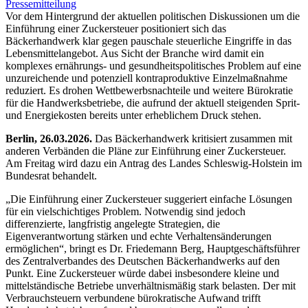
Pressemitteilung
Vor dem Hintergrund der aktuellen politischen Diskussionen um die
Einführung einer Zuckersteuer positioniert sich das
Bäckerhandwerk klar gegen pauschale steuerliche Eingriffe in das
Lebensmittelangebot. Aus Sicht der Branche wird damit ein
komplexes ernährungs- und gesundheitspolitisches Problem auf eine
unzureichende und potenziell kontraproduktive Einzelmaßnahme
reduziert. Es drohen Wettbewerbsnachteile und weitere Bürokratie
für die Handwerksbetriebe, die aufrund der aktuell steigenden Sprit-
und Energiekosten bereits unter erheblichem Druck stehen.
Berlin, 26.03.2026.
Das Bäckerhandwerk kritisiert zusammen mit
anderen Verbänden die Pläne zur Einführung einer Zuckersteuer.
Am Freitag wird dazu ein Antrag des Landes Schleswig-Holstein im
Bundesrat behandelt.
„Die Einführung einer Zuckersteuer suggeriert einfache Lösungen
für ein vielschichtiges Problem. Notwendig sind jedoch
differenzierte, langfristig angelegte Strategien, die
Eigenverantwortung stärken und echte Verhaltensänderungen
ermöglichen“, bringt es Dr. Friedemann Berg, Hauptgeschäftsführer
des Zentralverbandes des Deutschen Bäckerhandwerks auf den
Punkt. Eine Zuckersteuer würde dabei insbesondere kleine und
mittelständische Betriebe unverhältnismäßig stark belasten. Der mit
Verbrauchsteuern verbundene bürokratische Aufwand trifft