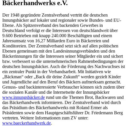
Bäckerhandwerks e.V.
Der 1948 gegründete Zentralverband vertritt die deutschen
Innungsbäcker auf lokaler und regionaler sowie Bundes- und EU-
Ebene. Als Spitzenverband des backenden Gewerbes in
Deutschland verfolgt er die Interessen von deutschlandweit über
9.600 Betrieben mit knapp 240.000 Beschäftigten und einem
Jahresumsatz von 16,27 Milliarden Euro in Bäckereien und
Konditoreien. Der Zentralverband setzt sich auf allen politischen
Ebenen gemeinsam mit den Landesinnungsverbänden und den
Bäckerinnungen für die Interessen seiner Mitglieder ein und sichert
bzw. verbessert so die unternehmerischen Rahmenbedingungen der
deutschen Innungsbäcker. Auch die Förderung des Nachwuchses ist
ein zentraler Punkt in der Verbandsarbeit. Mit Initiativen wie
„Bäckman“ oder „Back dir deine Zukunft“ werden gezielt Kinder
und Jugendliche auf den Beruf des Bäckers aufmerksam gemacht.
Genuss- und backinteressierte Verbraucher können sich zudem über
die sozialen Kanäle und die Internetseite der Innungsbäcker
www.innungsbäcker.de
rund um die Themen Brot, Backwaren und
das Bäckerhandwerk informieren. Der Zentralverband wird durch
das Präsidium des Bäckerhandwerks mit Roland Ermer als
Präsidenten sowie dem Hauptgeschäftsführer Dr. Friedemann Berg
vertreten. Weitere Informationen zum ZV unter:
www.baeckerhandwerk.de
.