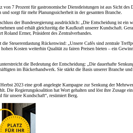
 von 7 Prozent für gastronomische Dienstleistungen ist aus Sicht des 
n und sorgt für mehr Planungssicherheit in der gesamten Branche.
uss der Bundesregierung ausdrücklich: „Die Entscheidung ist ein wich
ernehmen und erhält gleichzeitig die Kaufkraft unserer Kundschaft. Ge
rt Roland Ermer, Präsident des Zentralverbandes.
t die Steuerentlastung Rückenwind: „Unsere Cafés sind zentrale Treffp
 hohen Kosten weiterhin Qualität zu fairen Preisen bieten – ein Gewin
terstreicht die Bedeutung der Entscheidung: „Die dauerhafte Senkung d
häftigten im Bäckerhandwerk. Sie stärkt die Basis unserer Branche un
Herbst 2023 eine groß angelegte Kampagne zur Senkung der Mehrwertste
 Die Regierungskoalition hat Wort gehalten und löst ihre Zusage ein.
 für unsere Kundschaft“, resümiert Berg.