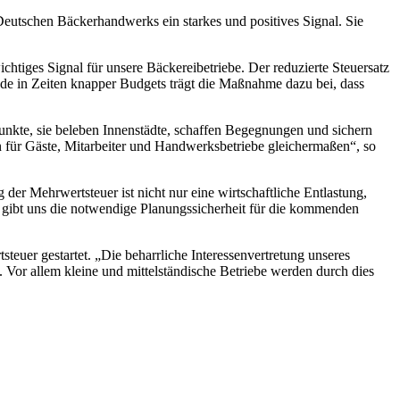
Deutschen Bäckerhandwerks ein starkes und positives Signal. Sie
tiges Signal für unsere Bäckereibetriebe. Der reduzierte Steuersatz
rade in Zeiten knapper Budgets trägt die Maßnahme dazu bei, dass
unkte, sie beleben Innenstädte, schaffen Begegnungen und sichern
n für Gäste, Mitarbeiter und Handwerksbetriebe gleichermaßen“, so
er Mehrwertsteuer ist nicht nur eine wirtschaftliche Entlastung,
d gibt uns die notwendige Planungssicherheit für die kommenden
uer gestartet. „Die beharrliche Interessenvertretung unseres
 Vor allem kleine und mittelständische Betriebe werden durch dies