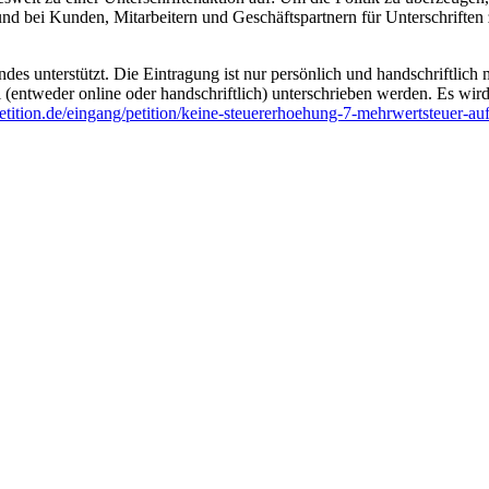
 und bei Kunden, Mitarbeitern und Geschäftspartnern für Unterschrifte
s unterstützt. Die Eintragung ist nur persönlich und handschriftlic
 (entweder online oder handschriftlich) unterschrieben werden. Es wird
ition.de/eingang/petition/keine-steuererhoehung-7-mehrwertsteuer-auf