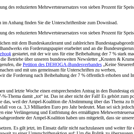
rung des reduzierten Mehrwertsteuersatzes von sieben Prozent für Speis
ten im Anhang finden Sie die Unterschriftenliste zum Download.
erung des reduzierten Mehrwertsteuersatzes von sieben Prozent für Spe
prächen mit dem Bundeskanzleramt und zahlreichen Bundestagsabgeord
andwerks ein Forderungspapier erarbeitet und an die Bundesregierung
ebook
gestartet, mit der wir uns für eine Beibehaltung der 7 % stark m
 die Betriebe über unseren bundesweiten Newsletter „Krusten & Krume
gerufen, die
Petition des DEHOGA-Bundesverbandes
„Keine Steuerer
u machen und mit uns gemeinsam für Unterschriften zu werben,
wir die Forderung nach Beibehaltung der 7 % öffentlich erhoben und 
und letzte Woche einen entsprechenden Antrag in den Bundestag ein
%-Thema damit „tot“ ist. Das ist aber nicht der Fall! Es gehört zum po
olgte das, weil der Ampel-Koalition die Abstimmung über das Thema zu
usfall von ca. 3,3 Milliarden Euro pro Jahr bedeutet. Man sei sich jedo
n eine Verlängerung und Entfristung des ermäßigten Mehrwertsteuersatz
geordnete der Ampel-Koalition haben uns mitgeteilt, dass sie unsere 
etzen. Es gilt jetzt, im Einsatz dafür nicht nachzulassen und weiter fü
sweit zu einer Unterschriftenaktion auf: Um die Politik zu überzeugen,