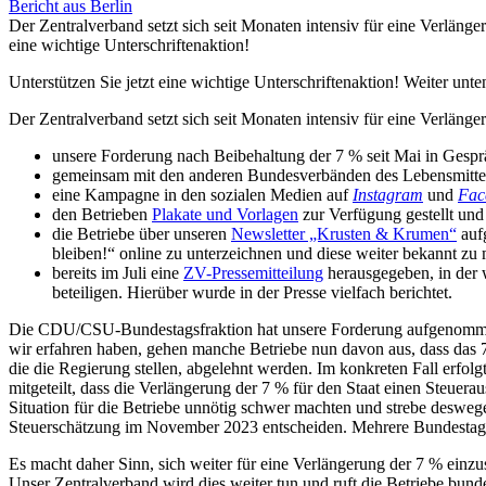
Bericht aus Berlin
Der Zentralverband setzt sich seit Monaten intensiv für eine Verlänge
eine wichtige Unterschriftenaktion!
Unterstützen Sie jetzt eine wichtige Unterschriftenaktion! Weiter un
Der Zentralverband setzt sich seit Monaten intensiv für eine Verläng
unsere Forderung nach Beibehaltung der 7 % seit Mai in Ges
gemeinsam mit den anderen Bundesverbänden des Lebensmittelh
eine Kampagne in den sozialen Medien auf
Instagram
und
Fac
den Betrieben
Plakate und Vorlagen
zur Verfügung gestellt und
die Betriebe über unseren
Newsletter „Krusten & Krumen“
auf
bleiben!“ online zu unterzeichnen und diese weiter bekannt z
bereits im Juli eine
ZV-Pressemitteilung
herausgegeben, in der 
beteiligen. Hierüber wurde in der Presse vielfach berichtet.
Die CDU/CSU-Bundestagsfraktion hat unsere Forderung aufgenommen 
wir erfahren haben, gehen manche Betriebe nun davon aus, dass das 7-
die die Regierung stellen, abgelehnt werden. Im konkreten Fall erf
mitgeteilt, dass die Verlängerung der 7 % für den Staat einen Steuera
Situation für die Betriebe unnötig schwer machten und strebe deswege
Steuerschätzung im November 2023 entscheiden. Mehrere Bundestagsab
Es macht daher Sinn, sich weiter für eine Verlängerung der 7 % einzus
Unser Zentralverband wird dies weiter tun und ruft die Betriebe bunde