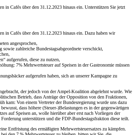
en in Cafés über den 31.12.2023 hinaus ein. Unterstützen Sie jetzt
isen in Cafés über den 31.12.2023 hinaus ein. Dazu haben wir
neten angesprochen,
 sowie zahlreiche Bundestagsabgeordnete verschickt,
achen,
n“ aufgerufen, diese zu nutzen,
höhung: 7% Mehrwertsteuer auf Speisen in der Gastronomie müssen
Innungsbäcker aufgerufen haben, sich an unserer Kampagne zu
gebracht, der jedoch von der Ampel-Koalition abgelehnt wurde. Wie
litischen Betrieb, dass Anträge der Opposition von den Fraktionen,
 früh kam: Von einem Vertreter der Bundesregierung wurde uns dazu
ch bewusst, dass höhere (Steuer-)Belastungen es in der gegenwärtigen
es auf Speisen an, wolle hierüber aber erst nach Vorliegen der
Forderung unterstützen und die FDP-Bundestagsfraktion diese teilt.
r eine Entfristung des ermäßigten Mehrwertsteuersatzes zu kämpfen.
 bei den 7 % Mehrwertsteuer zu bleiben, bitten wir Sie, die