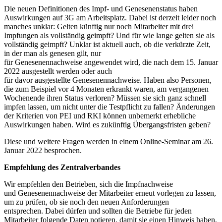
Die neuen Definitionen des Impf- und Genesenenstatus haben
Auswirkungen auf 3G am Arbeitsplatz. Dabei ist derzeit leider noch
manches unklar: Gelten künftig nur noch Mitarbeiter mit drei
Impfungen als vollständig geimpft? Und für wie lange gelten sie als
vollständig geimpft? Unklar ist aktuell auch, ob die verkürzte Zeit,
in der man als genesen gilt, nur
für Genesenennachweise angewendet wird, die nach dem 15. Januar
2022 ausgestellt werden oder auch
für davor ausgestellte Genesenennachweise. Haben also Personen,
die zum Beispiel vor 4 Monaten erkrankt waren, am vergangenen
Wochenende ihren Status verloren? Müssen sie sich ganz schnell
impfen lassen, um nicht unter die Testpflicht zu fallen? Änderungen
der Kriterien von PEI und RKI können unbemerkt erhebliche
Auswirkungen haben. Wird es zukünftig Übergangsfristen geben?
Diese und weitere Fragen werden in einem Online-Seminar am 26.
Januar 2022 besprochen.
Empfehlung des Zentralverbandes
Wir empfehlen den Betrieben, sich die Impfnachweise
und Genesenennachweise der Mitarbeiter erneut vorlegen zu lassen,
um zu prüfen, ob sie noch den neuen Anforderungen
entsprechen. Dabei dürfen und sollten die Betriebe für jeden
Mitarbeiter folgende Daten notieren, damit sie einen Hinweis haben,